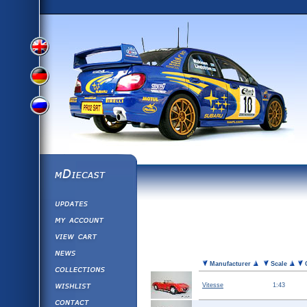
View
View
View
English
German
mDiecast
Updates
Russian
Version
My Account
View&nbsp;Cart
Version
Diecast News
Picture
Manufacturer
Scale
C
Collections
Version
Wishlist
Vitesse
1:43
Contact us