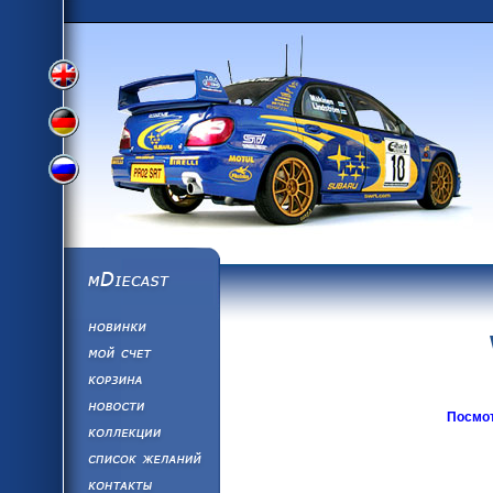
Переключить
Переключить
Переключить
на
на
mDiecast
Обновления
на
английский
Моя учетная за
Корзина
немецкий
Новости
Посмот
Коллекции
русский
язык
Список Желан
Написать нам