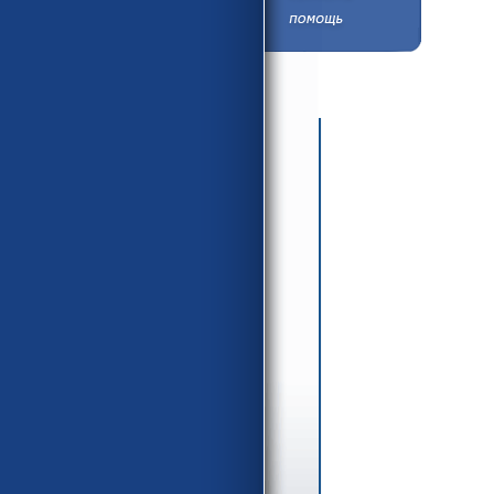
язык
язык