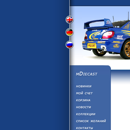
Переключить
Переключить
Переключить
на
на
на
английский
немецкий
русский
язык