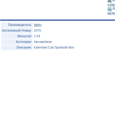
Помощь/Информация
поже
Д
моде
Производитель:
Welly
Каталожный Номер:
2076
Масштаб:
1:24
Категории:
Автомобили
Описание:
Extended Cab Sportside Box