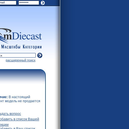
scales
categories
расширенный поиск
чие:
В настоящий
нт модель не продается
адать вопрос
обавить в список Вашей
екции
обавить в Ваш список