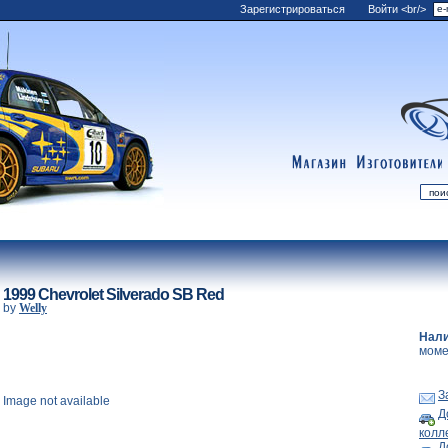
Зарегистрироваться
Войти <br/>
shop
manufacturers
mDiecast
Обновления
1999 Chevrolet Silverado SB Red
by
Welly
Моя учетная запись
Нали
Корзина
моме
Новости
Коллекции
З
Image not available
Список Желаний
Д
колл
Написать нам
Д