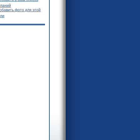
ланий
обавить фото для этой
ли