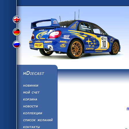
Переключить
Переключить
Переключить
на
на
mDiecast
Обновления
на
английский
Моя учетная за
Корзина
немецкий
Новости
П
Коллекции
русский
язык
Список Желан
Написать нам