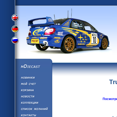
Переключить
Переключить
Переключить
на
на
mDiecast
Обновления
на
английский
Tr
Моя учетная за
Корзина
немецкий
Новости
Посмотре
Коллекции
русский
язык
Список Желан
Написать нам