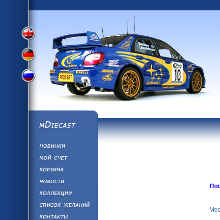
Переключить
Переключить
Переключить
на
на
mDiecast
Обновления
на
английский
Моя учетная за
Корзина
немецкий
Новости
По
Коллекции
русский
язык
Список Желан
Мес
Написать нам