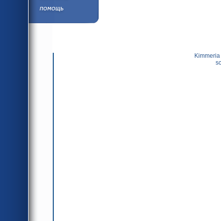
язык
Помощь/Инфор
язык
                Kimmeria - Ukrainian workshop that produces high quality 1:43 
sc