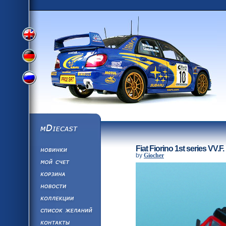
Переключить
Переключить
Переключить
на
на
mDiecast
Обновления
на
Fiat Fiorino 1st series VV.F.
английский
by
Giocher
Моя учетная за
Корзина
немецкий
Новости
Коллекции
русский
язык
Список Желан
Написать нам