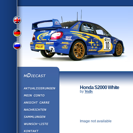
View
View
View
English
German
mDiecast
Aktualisierunge
Russian
Honda S2000 White
Version
by
Welly
Mein Conto
Ansicht&nbsp;C
Version
Nachrichten
Sammlungen
Version
Image not available
Wunsch-Liste
Kontakt