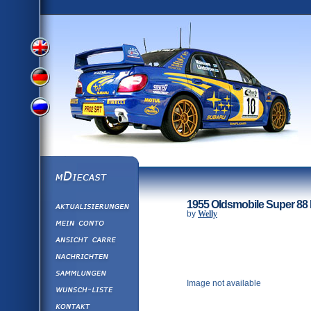
View
View
View
English
German
mDiecast
Aktualisierunge
Russian
1955 Oldsmobile Super 88
Version
by
Welly
Mein Conto
Ansicht&nbsp;C
Version
Nachrichten
Sammlungen
Version
Image not available
Wunsch-Liste
Kontakt