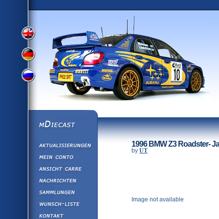
View
View
View
English
German
mDiecast
Aktualisierunge
Russian
1996 BMW Z3 Roadster- Ja
Version
by
UT
Mein Conto
Ansicht&nbsp;C
Version
Nachrichten
Sammlungen
Version
Image not available
Wunsch-Liste
Kontakt