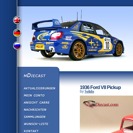
View
View
View
English
German
mDiecast
Aktualisierunge
Russian
1936 Ford V8 Pickup
Version
by
Solido
Mein Conto
Ansicht&nbsp;C
Version
Nachrichten
Sammlungen
Version
Wunsch-Liste
Kontakt