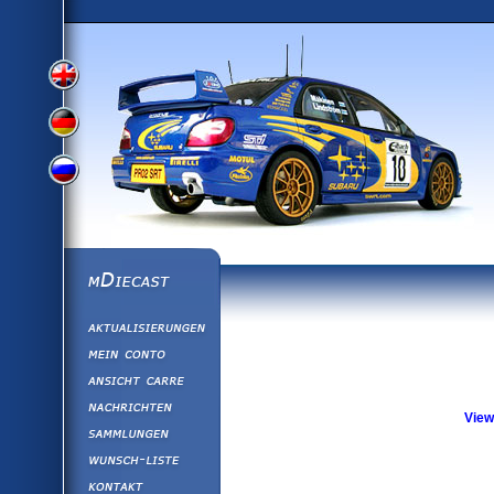
View
View
View
English
German
mDiecast
Aktualisierunge
Russian
Version
Mein Conto
Ansicht&nbsp;C
Version
Nachrichten
View
Sammlungen
Version
Wunsch-Liste
Kontakt